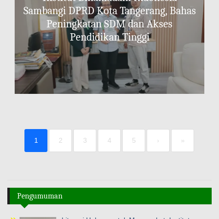
Sambangi DPRD Kota Tangerang, Bahas
Peningkatan SDM dan Akses
Pendidikan Tinggi
1
2
3
4
5
›
»
Pengumuman