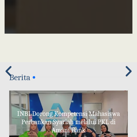
Berita
INBI Dorong Kompetensi Mahasiswa
Perbankan Syariah melalui PKL di
Amani Bank