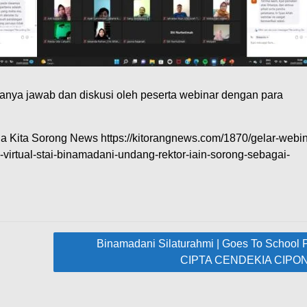
 tanya jawab dan diskusi oleh peserta webinar dengan para
ia Kita Sorong News https://kitorangnews.com/1870/gelar-webin
irtual-stai-binamadani-undang-rektor-iain-sorong-sebagai-
Binamadani Silaturahmi | Goes To School
CIPTA CENDEKIA CIPO