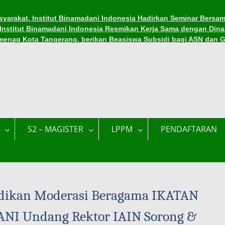
yarakat, Institut Binamadani Indonesia Hadirkan Seminar Bersam
, Institut Binamadani Indonesia Resmikan Kerja Sama dengan Dina
menag Kota Tangerang, berikan Beasiswa Subsidi bagi ASN dan 
asiswa di Institut Binamadani Indonesia
asiswa Subsidi Kuliah di Tengah Tantangan Ekonomi
ama Ramadhan 1447 H
S2 – MAGISTER
LPPM
PENDAFTARAN
idikan Moderasi Beragama IKATAN
I Undang Rektor IAIN Sorong &