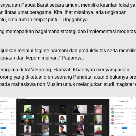
susnya dan Papua Barat secara umum, memiliki kearifan lokal y
 lintas umat beragama. Kita lihat misalnya, ada ungkapan
batu, satu rumah empat pintu.” Unggahnya.
ng memaparkan bagaimana strategi dan implementasi moderas
udkan melalui tagline harmoni dan produktivitas serta memiliki
papuaan dan kepemimpinan.” Paparnya.
beragama di IAIN Sorong, Hamzah Khaeriyah menyampaikan,
rong yang diketuai oleh seorang Pendeta, akan dibukanya pr
ada mahasiswa non Muslim untuk melanjutkan studi magister 