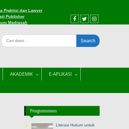
a Praktisi dan Lawyer
sti Publisher
Guru Madrasah
Facebook
Twitter
Instagram
Search
for:
AKADEMIK
E-APLIKASI
Pengumuman
Literasi Hukum untuk