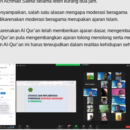
eh Achmad Saeful selama lebih kurang dua jam.
nyampaikan, salah satu alasan mengapa moderasi beragama
 dikarenakan moderasi beragama merupakan ajaran Islam.
karenakan Al Qur’an telah memberikan ajaran dasar, mengemb
l Qur’an pula mengembangkan ajaran tolong menolong serta m
 Al-Qur’an ini harus terwujudkan dalam realitas kehidupan seh