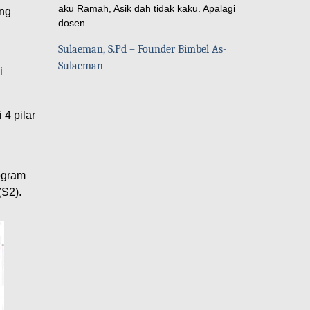
aku Ramah, Asik dah tidak kaku. Apalagi
ang
dosen...
Sulaeman, S.Pd – Founder Bimbel As-
Sulaeman
i
 4 pilar
ogram
(S2).