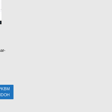
ar-
 PKBM
NDOH