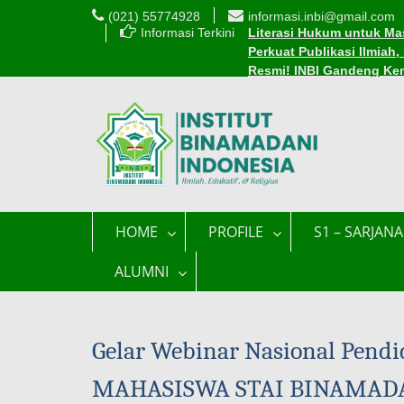
Skip
(021) 55774928
informasi.inbi@gmail.com
to
Informasi Terkini
Literasi Hukum untuk Mas
content
Perkuat Publikasi Ilmiah
Resmi! INBI Gandeng Ke
Cara Mudah Mendaftar Be
INBI Luncurkan 1.000 Be
Edaran Perkuliahan Sel
HOME
PROFILE
S1 – SARJANA
ALUMNI
Gelar Webinar Nasional Pend
MAHASISWA STAI BINAMADAN