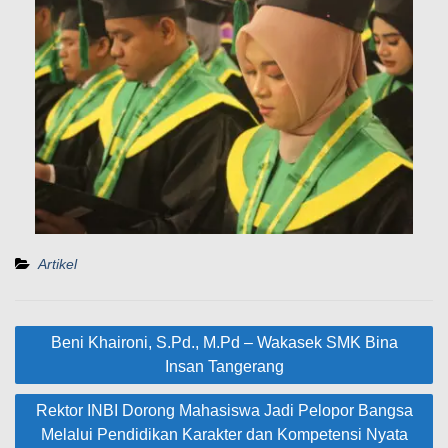
Artikel
Beni Khaironi, S.Pd., M.Pd – Wakasek SMK Bina
Insan Tangerang
Rektor INBI Dorong Mahasiswa Jadi Pelopor Bangsa
Melalui Pendidikan Karakter dan Kompetensi Nyata