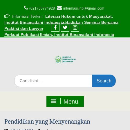
(021) 55774928
informasi.inbi@gmail.com
Informasi Terkini
Literasi Hukum untuk Masyarakat,
Institut Binamadani Indonesia Hadirkan Seminar Bersama
Praktisi dan Lawyer
Perkuat Publikasi Ilmiah, Institut Binamadani Indonesia
Resmikan Kerja Sama dengan Dinasti Publisher
Resmi! INBI Gandeng Kemenag Kota Tangerang, berikan
Beasiswa Subsidi bagi ASN dan Guru Madrasah
Cara Mudah Mendaftar Beasiswa di Institut Binamadani
Indonesia
INBI Luncurkan 1.000 Beasiswa Subsidi Kuliah di Tengah
Tantangan Ekonomi
Edaran Perkuliahan Selama Ramadhan 1447 H
Menu
Pendidikan yang Menyenangkan