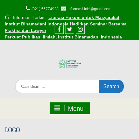
(021) 55774928
informasi.inbi@gmail.com
Informasi Terkini
Literasi Hukum untuk Masyarakat,
Institut Binamadani Indonesia Hadirkan Seminar Bersama
Praktisi dan Lawyer
Perkuat Publikasi Ilmiah, Institut Binamadani Indonesia
Resmikan Kerja Sama dengan Dinasti Publisher
Resmi! INBI Gandeng Kemenag Kota Tangerang, berikan
Beasiswa Subsidi bagi ASN dan Guru Madrasah
Cara Mudah Mendaftar Beasiswa di Institut Binamadani
Indonesia
INBI Luncurkan 1.000 Beasiswa Subsidi Kuliah di Tengah
Tantangan Ekonomi
Edaran Perkuliahan Selama Ramadhan 1447 H
Menu
LOGO