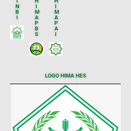
I
H
H
N
I
I
B
M
M
I
A
A
P
P
B
A
S
I
LOGO HIMA HES