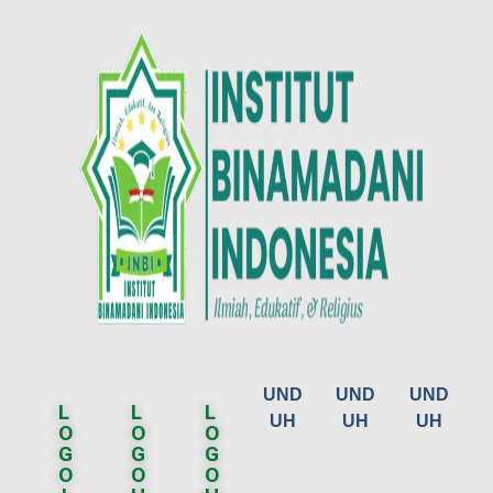
UND
UND
UND
L
L
L
UH
UH
UH
O
O
O
G
G
G
O
O
O