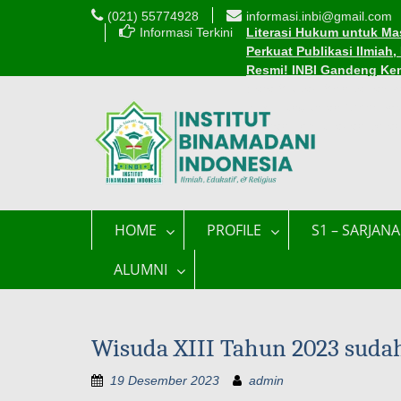
(021) 55774928
informasi.inbi@gmail.com
Informasi Terkini
Literasi Hukum untuk Mas
Perkuat Publikasi Ilmiah
Resmi! INBI Gandeng Ke
Cara Mudah Mendaftar Be
INBI Luncurkan 1.000 Be
Edaran Perkuliahan Sel
HOME
PROFILE
S1 – SARJANA
ALUMNI
Wisuda XIII Tahun 2023 sud
19 Desember 2023
admin