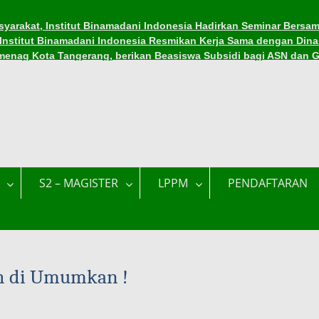
yarakat, Institut Binamadani Indonesia Hadirkan Seminar Bersam
, Institut Binamadani Indonesia Resmikan Kerja Sama dengan Dina
menag Kota Tangerang, berikan Beasiswa Subsidi bagi ASN dan 
asiswa di Institut Binamadani Indonesia
asiswa Subsidi Kuliah di Tengah Tantangan Ekonomi
ama Ramadhan 1447 H
S2 – MAGISTER
LPPM
PENDAFTARAN
ah di Umumkan !