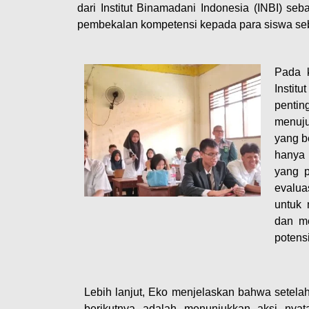
dari Institut Binamadani Indonesia (INBI) se
pembekalan kompetensi kepada para siswa sebe
Pada 
Instit
pentin
menuju
yang b
hanya 
yang p
evalua
untuk 
dan m
potensi
Lebih lanjut, Eko menjelaskan bahwa setela
berikutnya adalah menunjukkan aksi nya