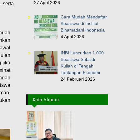
27 April 2026
 serta
Cara Mudah Mendaftar
Beasiswa di Institut
Binamadani Indonesia
riah
4 April 2026
ankan
 awal
INBI Luncurkan 1.000
gulan
Beasiswa Subsidi
 jika
Kuliah di Tengah
minat
Tantangan Ekonomi
hadap
24 Februari 2026
siswa
aman,
Kata Alumni
ukan