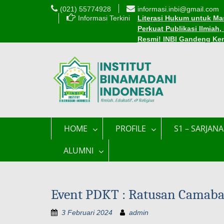
(021) 55774928
informasi.inbi@gmail.com
Informasi Terkini
Literasi Hukum untuk Mas
Perkuat Publikasi Ilmiah
Resmi! INBI Gandeng Ke
Cara Mudah Mendaftar Be
INBI Luncurkan 1.000 Be
Edaran Perkuliahan Sel
HOME
PROFILE
S1 – SARJANA
ALUMNI
Event PDKT : Ratusan Camaba
3 Februari 2024
admin