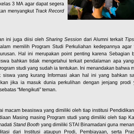
elas 3 MA agar dapat segera
 akan menyangkut
Track Record
an ini juga diisi oleh
Sharing Session
dari Alumni terkait
Tip
alam memilih Program Studi Perkuliahan kedepannya agar 
jurusan. Hal ini merupakan point penting karena Sebagian 
swa bahkan tidak mengetahui terkait pendalaman apa yan
rogram studi yang sudah ia tentukan. Ini menandakan bahwa 
 siswa yang kurang Informasi akan hal ini yang bahkan s
lkan jika ia masuk dunia perkulihan dengan jenjang prodi
sebatas “Mengikuti” teman.
i macam beasiswa yang dimiliki oleh tiap institusi Pendidikan 
ediaan Masing masing Program studi yang dimiliki oleh tiap K
madati
Stand Booth
yang dimiliki STAI Binamadani guna mena
itasi dari Institusi ataupun Prodi, Pembiayaan, serta Pra