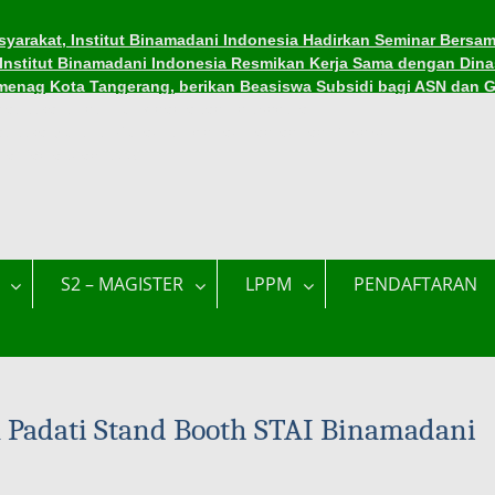
yarakat, Institut Binamadani Indonesia Hadirkan Seminar Bersam
, Institut Binamadani Indonesia Resmikan Kerja Sama dengan Dina
menag Kota Tangerang, berikan Beasiswa Subsidi bagi ASN dan 
asiswa di Institut Binamadani Indonesia
asiswa Subsidi Kuliah di Tengah Tantangan Ekonomi
ama Ramadhan 1447 H
S2 – MAGISTER
LPPM
PENDAFTARAN
 Padati Stand Booth STAI Binamadani