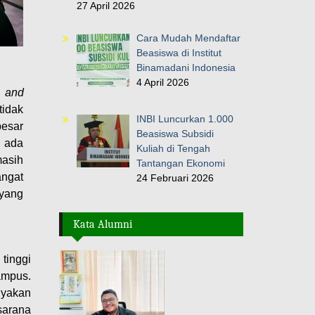
27 April 2026
Cara Mudah Mendaftar
Beasiswa di Institut
Binamadani Indonesia
4 April 2026
s and
tidak
INBI Luncurkan 1.000
besar
Beasiswa Subsidi
g ada
Kuliah di Tengah
masih
Tantangan Ekonomi
angat
24 Februari 2026
 yang
Kata Alumni
tinggi
ampus.
nyakan
sarana