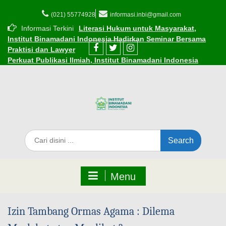
(021) 55774928
informasi.inbi@gmail.com
Informasi Terkini
Literasi Hukum untuk Masyarakat,
Institut Binamadani Indonesia Hadirkan Seminar Bersama
Praktisi dan Lawyer
Perkuat Publikasi Ilmiah, Institut Binamadani Indonesia
Resmikan Kerja Sama dengan Dinasti Publisher
Resmi! INBI Gandeng Kemenag Kota Tangerang, berikan
Beasiswa Subsidi bagi ASN dan Guru Madrasah
Cara Mudah Mendaftar Beasiswa di Institut Binamadani
Indonesia
INBI Luncurkan 1.000 Beasiswa Subsidi Kuliah di Tengah
Tantangan Ekonomi
Edaran Perkuliahan Selama Ramadhan 1447 H
Menu
Izin Tambang Ormas Agama : Dilema