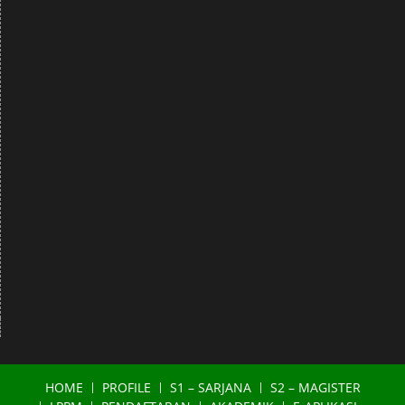
HOME
PROFILE
S1 – SARJANA
S2 – MAGISTER