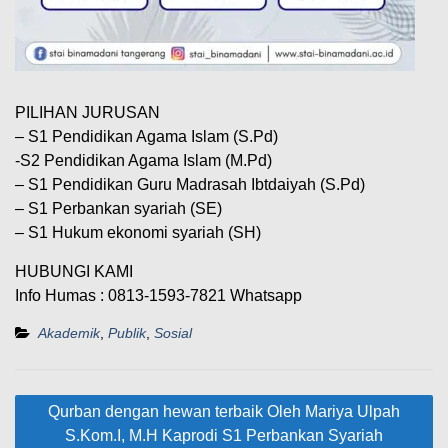
PILIHAN JURUSAN
– S1 Pendidikan Agama Islam (S.Pd)
-S2 Pendidikan Agama Islam (M.Pd)
– S1 Pendidikan Guru Madrasah Ibtdaiyah (S.Pd)
– S1 Perbankan syariah (SE)
– S1 Hukum ekonomi syariah (SH)
HUBUNGI KAMI
Info Humas : 0813-1593-7821 Whatsapp
Akademik
,
Publik
,
Sosial
Navigasi
Qurban dengan hewan terbaik Oleh Mariya Ulpah
pos
S.Kom.I, M.H Kaprodi S1 Perbankan Syariah