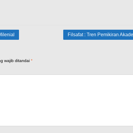
ilenial
Filsafat : Tren Pemikiran Akad
g wajib ditandai
*