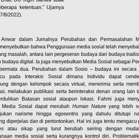
berapa ketentuan.” Ujarnya
17/8/2022).
 Anwar dalam Jurnalnya Perubahan dan Permasalahan M
 menyebutkan bahwa Penggunaan media sosial telah menyeb
ng masalah, antara lain pergeseran budaya dari budaya tradis
 budaya digital. Ia juga menyebutkan Media Sosial sebagai P
bermata dua. Perubahan dalam Sosio – budaya ini secara 
cu pada Interaksi Sosial dimana Individu dapat cende
ung dengan kelompok secara virtual, menerima serta mem
asi, melakukan publikasi serta berinteraksi denan orang lain 
dulikan Batasan sosial ataupun lokasi. Fahmi juga men
 Media Sosial dapat merubah
Human Nature
yang lebih s
jukan narisme hingga egosentris yang dahulu ditutupi n
ng diperjelas dan di pertontonkan. Hal ini juga tentu mengacu
es
atau sikap yang turut berubah seiring dengan muda
naan media sosial serta kurangnya kontrol diri. Problematik