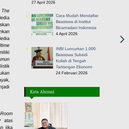
27 April 2026
! The
Cara Mudah Mendaftar
edia
Beasiswa di Institut
askan
Binamadani Indonesia
inkan
4 April 2026
Media
ltime
INBI Luncurkan 1.000
iliki
Beasiswa Subsidi
namun
Kuliah di Tengah
istik
Tantangan Ekonomi
24 Februari 2026
ukan
ayak,
njadi
Kata Alumni
e Room
r
atas
n jika