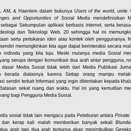
n, AM, & Haenlein dalam bukunya
Users of the world, unite 
nges and Opportunities of Social Media
mendefinisikan M
 sebagai Sekumpulan aplikasi berbasis internet, serta beras
deologi dan Teknologi Web. 20 sehingga hal ini memungk
taan serta pertukaran iden atau kontek oleh penggunanya. 
 sendiri memungkinkan kita agar dapat berinteraksi secara
real
 individu yang kita tuju. Meski mulanya media Sosial mem
 yang serupa dengan komunikasi dua arah antar pengguna, 
 dasar Media Sosial tidak lebih dari Media Publikasi Jurnal
n berada diatasnya karena Setiap orang mampu melak
si sendiri terkait Informasi yang ingin diberitakan kepada khal
Batasan sekat ruang dan waktu. Hal ini yang kemudian me
rang
bagi Pengguna Media Sosial.
ia sosial tidak lain mengacu pada Peleburan antara
Privat
dan kerap kali malah memberikan banyak sekali
Blunde
 dua arah tapi dua arah tentunya akan menimbulkan Geseka