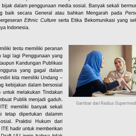
u bijak dalam penggunaan media sosial. Banyak sekali bermu
ng baik secara General atau bahkan Mengarah pada
Perso
pergeseran
Ethnic Culture
serta Etika Bekomunikasi yang sel
ya Indonesia.
miliki tentu memiliki peranan
 lagi lagi Penggunaan yang
 ataupun Kandungan Publikasi
Pengguna yang gagal dalam
ndiri kita memiliki Undang –
g kebijakan dalam bersosial
n untuk melakukan Tindakan
buat Publik menjadi gaduh.
Gambar dari Radius Supermed
TE memiliki banyak sekali
i tetap diperlukan dalamm
ial. Praktisi Hukum dari
U ITE hadir untuk memberikan
 Draft UU ingin bahwa tidak