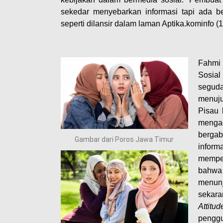
sekedar menyebarkan informasi tapi ada be
seperti dilansir dalam laman Aptika.kominfo (
Fahmi
Sosial
seguda
menuju
Pisau 
menga
bergab
Gambar dari Poros Jawa Timur
inform
memper
bahwa
menun
sekara
Attitud
penggu