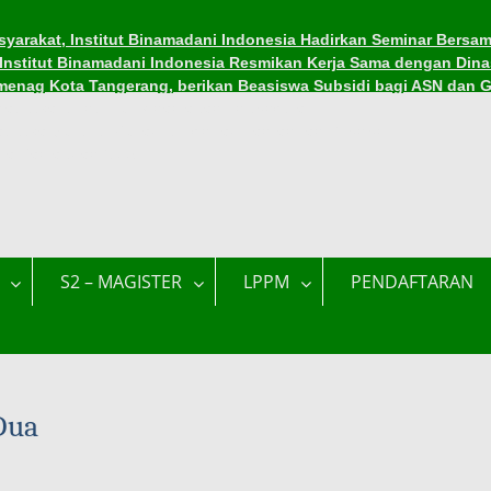
yarakat, Institut Binamadani Indonesia Hadirkan Seminar Bersam
, Institut Binamadani Indonesia Resmikan Kerja Sama dengan Dina
menag Kota Tangerang, berikan Beasiswa Subsidi bagi ASN dan 
asiswa di Institut Binamadani Indonesia
asiswa Subsidi Kuliah di Tengah Tantangan Ekonomi
ama Ramadhan 1447 H
S2 – MAGISTER
LPPM
PENDAFTARAN
Dua