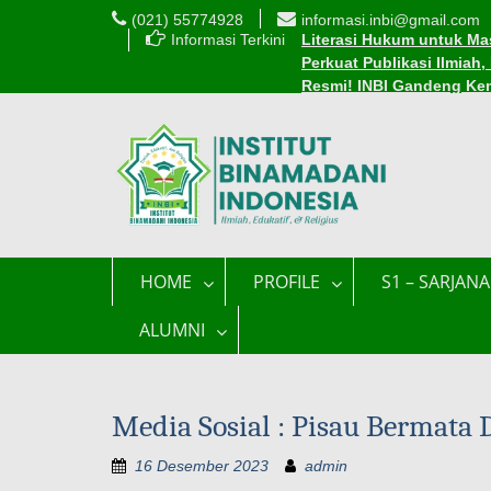
(021) 55774928
informasi.inbi@gmail.com
Informasi Terkini
Literasi Hukum untuk Mas
Perkuat Publikasi Ilmiah
Resmi! INBI Gandeng Ke
Cara Mudah Mendaftar Be
INBI Luncurkan 1.000 Be
Edaran Perkuliahan Sel
HOME
PROFILE
S1 – SARJANA
ALUMNI
Media Sosial : Pisau Bermata 
16 Desember 2023
admin