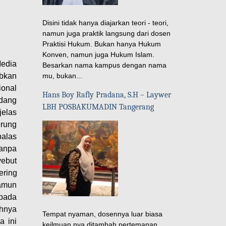
Disini tidak hanya diajarkan teori - teori,
namun juga praktik langsung dari dosen
Praktisi Hukum. Bukan hanya Hukum
Konven, namun juga Hukum Islam.
edia
Besarkan nama kampus dengan nama
mu, bukan...
abkan
ional
Hans Boy Rafly Pradana, S.H – Laywer
edang
LBH POSBAKUMADIN Tangerang
jelas
rung
balas
tanpa
yebut
ering
amun
 pada
hnya
Tempat nyaman, dosennya luar biasa
a ini
keilmuan nya ditambah pertemanan