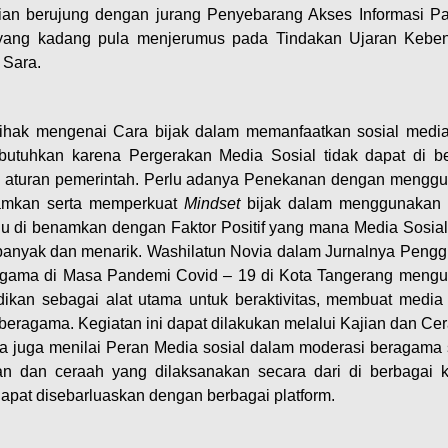
an berujung dengan jurang Penyebarang Akses Informasi Pa
yang kadang pula menjerumus pada Tindakan Ujaran Keben
 Sara.
pihak mengenai Cara bijak dalam memanfaatkan sosial medi
 butuhkan karena Pergerakan Media Sosial tidak dapat di b
isi aturan pemerintah. Perlu adanya Penekanan dengan mengg
namkan serta memperkuat
Mindset
bijak dalam menggunakan
erlu di benamkan dengan Faktor Positif yang mana Media Sosial 
h banyak dan menarik. Washilatun Novia dalam Jurnalnya Peng
gama di Masa Pandemi Covid – 19 di Kota Tangerang meng
kan sebagai alat utama untuk beraktivitas, membuat media 
 beragama. Kegiatan ini dapat dilakukan melalui Kajian dan Ce
 Ia juga menilai Peran Media sosial dalam moderasi beragama
ian dan ceraah yang dilaksanakan secara dari di berbagai k
apat disebarluaskan dengan berbagai platform.