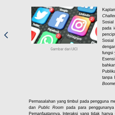
Kapla
Challe
Sosial
pada i
pencip
Sosial
dengan
Gambar dari UICI
fungsi
Esensi
bahka
Publika
tanpa 
Boome
Permasalahan yang timbul pada pengguna med
dan
Public Room
pada para penggunanya 
Pemanfaatannya. Interaksi yang tidak hanya