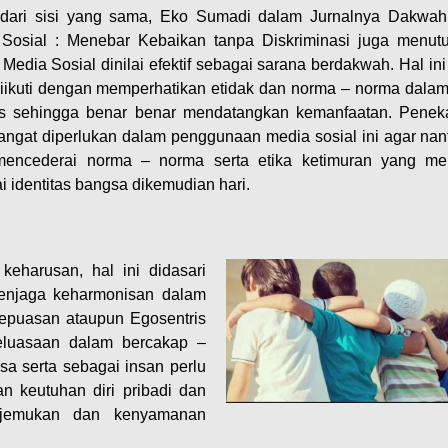
dari sisi yang sama, Eko Sumadi dalam Jurnalnya Dakwa
Sosial : Menebar Kebaikan tanpa Diskriminasi juga menut
Media Sosial dinilai efektif sebagai sarana berdakwah. Hal ini
diikuti dengan memperhatikan etidak dan norma – norma dalam
s sehingga benar benar mendatangkan kemanfaatan. Penek
sangat diperlukan dalam penggunaan media sosial ini agar nan
mencederai norma – norma serta etika ketimuran yang me
i identitas bangsa dikemudian hari.
keharusan, hal ini didasari
menjaga keharmonisan dalam
epuasan ataupun Egosentris
eluasaan dalam bercakap –
sa serta sebagai insan perlu
n keutuhan diri pribadi dan
ajemukan dan kenyamanan