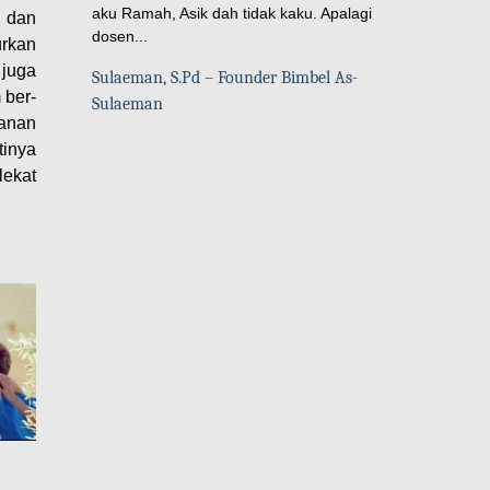
aku Ramah, Asik dah tidak kaku. Apalagi
h dan
dosen...
urkan
 juga
Sulaeman, S.Pd – Founder Bimbel As-
 ber-
Sulaeman
anan
tinya
lekat