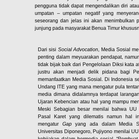
pengguna tidak dapat mengendalikan diri ata
umpatan – umpatan negatif yang menyera
seseorang dan jelas ini akan menimbulkan 
junjung pada masyarakat Benua Timur khususn
Dari sisi
Social Advocation
, Media Sosial me
penting dalam meyuarakan pendapat, namun
tidak bijak baik dari Pengelolaan Diksi kata
justru akan menjadi delik pidana bagi 
memanfaatkan Media Sosial. Di Indonesia se
Undang ITE yang mana mengatur pula tentan
media dimana didalamnya terdapat laranga
Ujaran Kebencian atau hal yang mampu mem
Meski Sebagian besar menilai bahwa UU I
Pasal Karet yang dilematis namun hal in
mengatur
Gap
yang ada dalam Media Sos
Universitas Diponegoro, Pujiyono menilai U
kebijakan dalam bermedia sosial. “Pembuat