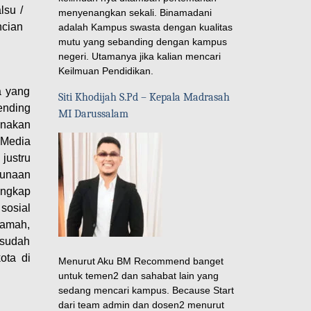
lsu /
menyenangkan sekali. Binamadani
cian
adalah Kampus swasta dengan kualitas
mutu yang sebanding dengan kampus
negeri. Utamanya jika kalian mencari
Keilmuan Pendidikan.
a yang
Siti Khodijah S.Pd – Kepala Madrasah
ending
MI Darussalam
unakan
 Media
justru
gunaan
ungkap
sosial
ramah,
 sudah
ota di
Menurut Aku BM Recommend banget
untuk temen2 dan sahabat lain yang
sedang mencari kampus. Because Start
dari team admin dan dosen2 menurut