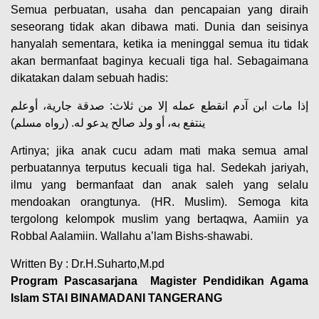
Semua perbuatan, usaha dan pencapaian yang diraih
seseorang tidak akan dibawa mati. Dunia dan seisinya
hanyalah sementara, ketika ia meninggal semua itu tidak
akan bermanfaat baginya kecuali tiga hal. Sebagaimana
dikatakan dalam sebuah hadis:
إذا مات ابن آدم انقطع عمله إلا من ثلاث: صدقة جارية، أوعلم
ينتفع به، أو ولد صالح يدعو له. (رواه مسلم)
Artinya; jika anak cucu adam mati maka semua amal
perbuatannya terputus kecuali tiga hal. Sedekah jariyah,
ilmu yang bermanfaat dan anak saleh yang selalu
mendoakan orangtunya. (HR. Muslim). Semoga kita
tergolong kelompok muslim yang bertaqwa, Aamiin ya
Robbal Aalamiin. Wallahu a’lam Bishs-shawabi.
Written By : Dr.H.Suharto,M.pd
Program Pascasarjana Magister Pendidikan Agama
Islam STAI BINAMADANI TANGERANG