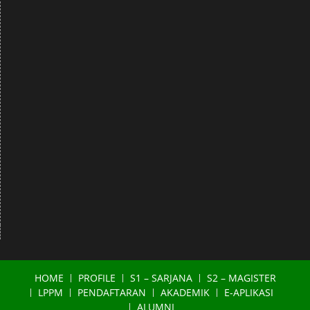
HOME
PROFILE
S1 – SARJANA
S2 – MAGISTER
LPPM
PENDAFTARAN
AKADEMIK
E-APLIKASI
ALUMNI