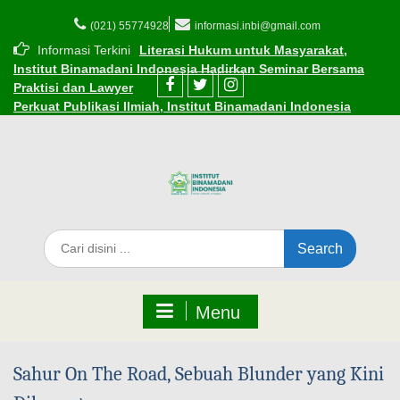
(021) 55774928
informasi.inbi@gmail.com
Informasi Terkini
Literasi Hukum untuk Masyarakat,
Institut Binamadani Indonesia Hadirkan Seminar Bersama
Praktisi dan Lawyer
Perkuat Publikasi Ilmiah, Institut Binamadani Indonesia
Resmikan Kerja Sama dengan Dinasti Publisher
Resmi! INBI Gandeng Kemenag Kota Tangerang, berikan
Beasiswa Subsidi bagi ASN dan Guru Madrasah
Cara Mudah Mendaftar Beasiswa di Institut Binamadani
Indonesia
INBI Luncurkan 1.000 Beasiswa Subsidi Kuliah di Tengah
Tantangan Ekonomi
Edaran Perkuliahan Selama Ramadhan 1447 H
Menu
Sahur On The Road, Sebuah Blunder yang Kini