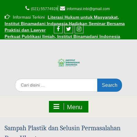
(021) 55774928
informasi.inbi@gmail.com
Informasi Terkini
Literasi Hukum untuk Masyarakat,
Institut Binamadani Indonesia Hadirkan Seminar Bersama
Praktisi dan Lawyer
Perkuat Publikasi Ilmiah, Institut Binamadani Indonesia
Resmikan Kerja Sama dengan Dinasti Publisher
Resmi! INBI Gandeng Kemenag Kota Tangerang, berikan
Beasiswa Subsidi bagi ASN dan Guru Madrasah
Cara Mudah Mendaftar Beasiswa di Institut Binamadani
Indonesia
INBI Luncurkan 1.000 Beasiswa Subsidi Kuliah di Tengah
Tantangan Ekonomi
Edaran Perkuliahan Selama Ramadhan 1447 H
Menu
Sampah Plastik dan Selusin Permasalahan