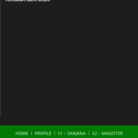
HOME
PROFILE
S1 – SARJANA
S2 – MAGISTER