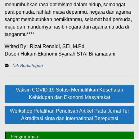
menumbuhkan rasa optimisme dalam hidup, semangat
para pemuda, raihlah masa depanmu, negara dan agama
sangat membutuhkan pemikiranmu, selamat hari pemuda,
maju dan mundurnya nasib negara dan agamamu ada di
tanganmu****
Writed By : Rizal Renaldi, SEI, M.Pd
Dosen Hukum Ekonomi Syariah STAI Binamadani
Tak Berkategori
Navigasi
Vaksin COVID 19 Solusi Memulihkan Kesehatan
pos
Kehidupan dan Ekonomi Masyarakat
Workshop Pelatihan Penulisan Artikel Pada Jurnal Ter
Akreditasi sinta dan International Bereputasi
Pengumuman