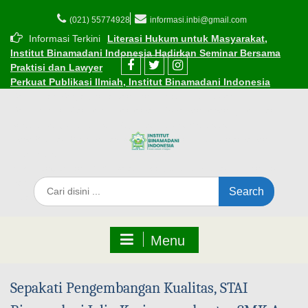
(021) 55774928
informasi.inbi@gmail.com
Informasi Terkini
Literasi Hukum untuk Masyarakat,
Institut Binamadani Indonesia Hadirkan Seminar Bersama
Praktisi dan Lawyer
Perkuat Publikasi Ilmiah, Institut Binamadani Indonesia
Resmikan Kerja Sama dengan Dinasti Publisher
Resmi! INBI Gandeng Kemenag Kota Tangerang, berikan
Beasiswa Subsidi bagi ASN dan Guru Madrasah
Cara Mudah Mendaftar Beasiswa di Institut Binamadani
Indonesia
INBI Luncurkan 1.000 Beasiswa Subsidi Kuliah di Tengah
Tantangan Ekonomi
Edaran Perkuliahan Selama Ramadhan 1447 H
Menu
Sepakati Pengembangan Kualitas, STAI