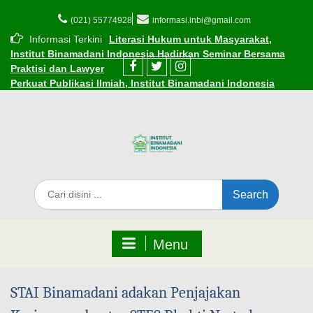
(021) 55774928
informasi.inbi@gmail.com
Informasi Terkini
Literasi Hukum untuk Masyarakat,
Institut Binamadani Indonesia Hadirkan Seminar Bersama
Praktisi dan Lawyer
Perkuat Publikasi Ilmiah, Institut Binamadani Indonesia
Resmikan Kerja Sama dengan Dinasti Publisher
Resmi! INBI Gandeng Kemenag Kota Tangerang, berikan
Beasiswa Subsidi bagi ASN dan Guru Madrasah
Cara Mudah Mendaftar Beasiswa di Institut Binamadani
Indonesia
INBI Luncurkan 1.000 Beasiswa Subsidi Kuliah di Tengah
Tantangan Ekonomi
Edaran Perkuliahan Selama Ramadhan 1447 H
Menu
STAI Binamadani adakan Penjajakan