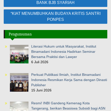
pos
BANK BJB SYARIAH
“KIAT MENUMBUHKAN BUDAYA KRITIS SANTRI
PONPES
Pengumuman
Literasi Hukum untuk Masyarakat, Institut
Binamadani Indonesia Hadirkan Seminar
Bersama Praktisi dan Lawyer
6 Juli 2026
Perkuat Publikasi Ilmiah, Institut Binamadani
Indonesia Resmikan Kerja Sama dengan Dinasti
Publisher
15 Juni 2026
Resmi! INBI Gandeng Kemenag Kota
Tangerang, berikan Beasiswa Subsidi bagi ASN