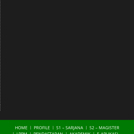
HOME
PROFILE
S1 – SARJANA
S2 – MAGISTER
LPPM
PENDAFTARAN
AKADEMIK
E-APLIKASI