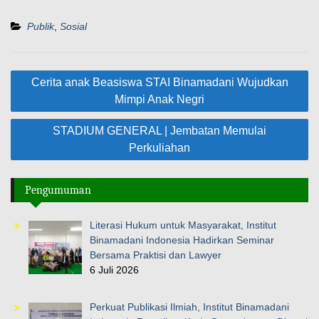
Publik
,
Sosial
Navigasi
Cerita anak Beasiswa STAI Binamadani Wujudkan
pos
Mimpi Anak Negri
STADIUM GENERAL | Jembatan Memulai
Perkuliahan
Pengumuman
Literasi Hukum untuk Masyarakat, Institut
Binamadani Indonesia Hadirkan Seminar
Bersama Praktisi dan Lawyer
6 Juli 2026
Perkuat Publikasi Ilmiah, Institut Binamadani