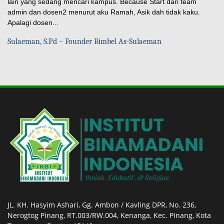
lain yang sedang mencari kampus. Because Start dari team
admin dan dosen2 menurut aku Ramah, Asik dah tidak kaku.
Apalagi dosen...
Sulaeman, S.Pd – Founder Bimbel As-Sulaeman
JL. KH. Hasyim Ashari, Gg. Ambon / Kavling DPR, No. 236,
Nerogtog Pinang, RT.003/RW.004, Kenanga, Kec. Pinang, Kota