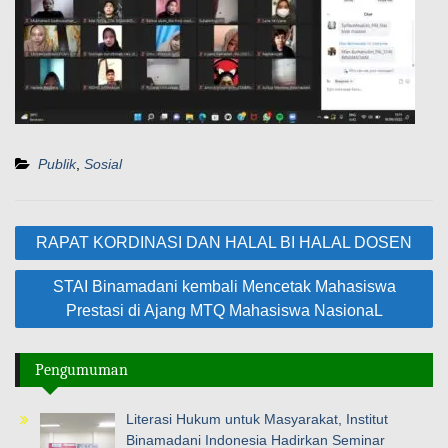
Publik
,
Sosial
Navigasi
RAPAT KORDINASI DAN HALAL BI HALAL DOSEN
pos
STAI Binamadani kembali Mencetak Mahasiswa
Prestasi di Ajang MTQ Mahasiswa NasionaL
Pengumuman
Literasi Hukum untuk Masyarakat, Institut
Binamadani Indonesia Hadirkan Seminar