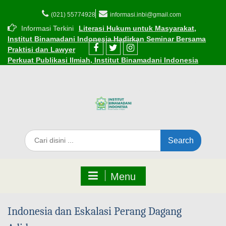
(021) 55774928
informasi.inbi@gmail.com
Informasi Terkini
Literasi Hukum untuk Masyarakat,
Institut Binamadani Indonesia Hadirkan Seminar Bersama
Praktisi dan Lawyer
Perkuat Publikasi Ilmiah, Institut Binamadani Indonesia
Resmikan Kerja Sama dengan Dinasti Publisher
Resmi! INBI Gandeng Kemenag Kota Tangerang, berikan
Beasiswa Subsidi bagi ASN dan Guru Madrasah
Cara Mudah Mendaftar Beasiswa di Institut Binamadani
Indonesia
INBI Luncurkan 1.000 Beasiswa Subsidi Kuliah di Tengah
Tantangan Ekonomi
Edaran Perkuliahan Selama Ramadhan 1447 H
Menu
Indonesia dan Eskalasi Perang Dagang