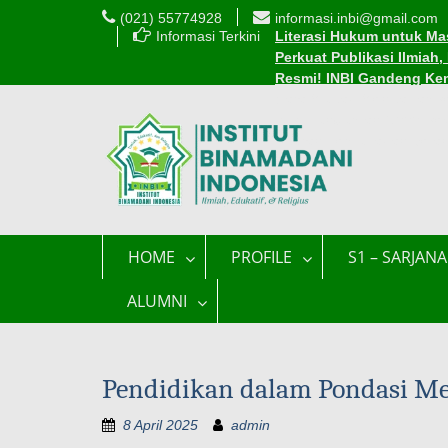
(021) 55774928
informasi.inbi@gmail.com
Informasi Terkini
Literasi Hukum untuk Mas
Perkuat Publikasi Ilmiah
Resmi! INBI Gandeng Ke
Cara Mudah Mendaftar Be
INBI Luncurkan 1.000 Be
Edaran Perkuliahan Sel
HOME
PROFILE
S1 – SARJANA
ALUMNI
Pendidikan dalam Pondasi M
8 April 2025
admin