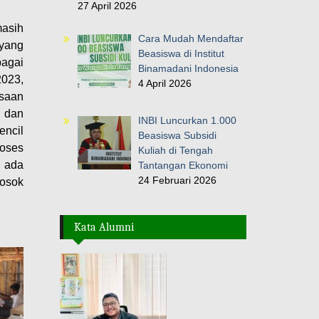
27 April 2026
masih
Cara Mudah Mendaftar
 yang
Beasiswa di Institut
bagai
Binamadani Indonesia
2023,
4 April 2026
esaan
h dan
INBI Luncurkan 1.000
encil
Beasiswa Subsidi
roses
Kuliah di Tengah
 ada
Tantangan Ekonomi
24 Februari 2026
losok
Kata Alumni