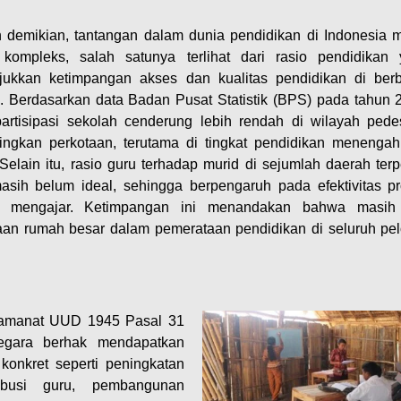
demikian, tantangan dalam dunia pendidikan di Indonesia 
kompleks, salah satunya terlihat dari rasio pendidikan
ukkan ketimpangan akses dan kualitas pendidikan di ber
. Berdasarkan data Badan Pusat Statistik (BPS) pada tahun 
partisipasi sekolah cenderung lebih rendah di wilayah ped
ingkan perkotaan, terutama di tingkat pendidikan menenga
. Selain itu, rasio guru terhadap murid di sejumlah daerah terp
asih belum ideal, sehingga berpengaruh pada efektivitas p
ar mengajar. Ketimpangan ini menandakan bahwa masih
aan rumah besar dalam pemerataan pendidikan di seluruh pe
n amanat UUD 1945 Pasal 31
egara berhak mendapatkan
 konkret seperti peningkatan
ribusi guru, pembangunan