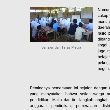
Namun 
cukup 
menunj
daerah
rasio 
diband
tinggi
Gambar dari Teras Media
juga m
belaj
pekerj
negeri.
Pentingnya pemerataan ini sejalan denga
yang menyatakan bahwa setiap warga n
pendidikan. Maka dari itu, langkah-langkah
anggaran pendidikan, pemerataan dist