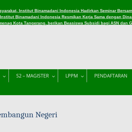
yarakat, Institut Binamadani Indonesia Hadirkan Seminar Bersam
, Institut Binamadani Indonesia Resmikan Kerja Sama dengan Dina
menag Kota Tangerang, berikan Beasiswa Subsidi bagi ASN dan 
asiswa di Institut Binamadani Indonesia
asiswa Subsidi Kuliah di Tengah Tantangan Ekonomi
ama Ramadhan 1447 H
S2 – MAGISTER
LPPM
PENDAFTARAN
embangun Negeri