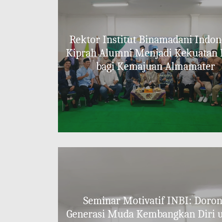
Rektor Institut Binamadani Indon
Kiprah Alumni Menjadi Kekuatan 
bagi Kemajuan Almamater
Seminar Motivatif INBI: Doro
Generasi Muda Kembangkan Diri 