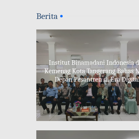
Berita
Institut Binamadani Indonesia 
Kemenag Kota Tangerang Bahas 
Depan Pesantren di Era Digita