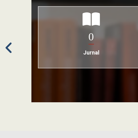
0
Jurnal