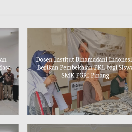
dan
Dosen Institut Binamadani Indones
Masa
Berikan Pembekalan PKL bagi Sisw
l
SMK PGRI Pinang