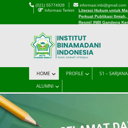
Skip
(021) 55774928
informasi.inbi@gmail.com
to
Informasi Terkini
Literasi Hukum untuk Mas
content
Perkuat Publikasi Ilmiah
Resmi! INBI Gandeng Ke
Cara Mudah Mendaftar Be
INBI Luncurkan 1.000 Be
Edaran Perkuliahan Sel
HOME
PROFILE
S1 – SARJANA
ALUMNI