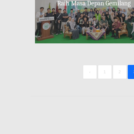
Raih Masa Depan Gemilang
‹
1
2