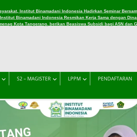
yarakat, Institut Binamadani Indonesia Hadirkan Seminar Bersam
, Institut Binamadani Indonesia Resmikan Kerja Sama dengan Dina
menag Kota Tangerang, berikan Beasiswa Subsidi bagi ASN dan 
asiswa di Institut Binamadani Indonesia
asiswa Subsidi Kuliah di Tengah Tantangan Ekonomi
ama Ramadhan 1447 H
S2 – MAGISTER
LPPM
PENDAFTARAN