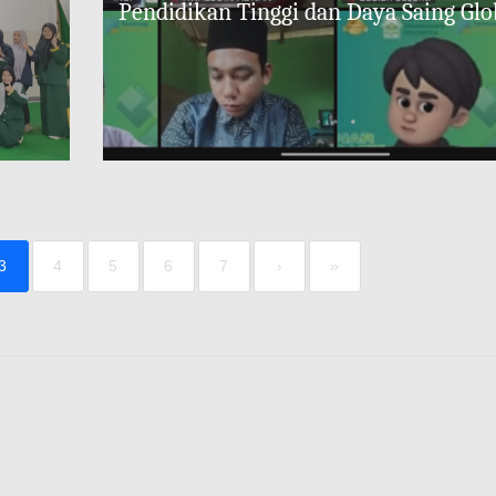
Pendidikan Tinggi dan Daya Saing Glo
3
4
5
6
7
›
»